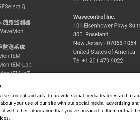
RFSelectiQ
Wavecontrol Inc.
人随身监测器
101 Eisenhower Pkwy Suit
WaveMon
300. Roseland,
New Jersey - 07068-1054
境监测系统
United States of America
MonitEM
Tel +1 201 479 9022
MonitEM-Lab
MonitEM-IoT
MapEM
s
ise content and ads, to provide social media features and to anal
探头
about your use of our site with our social media, advertising and
*新型 90 GHz 现场探头
t with other information that you’ve provided to them or that the
ices.