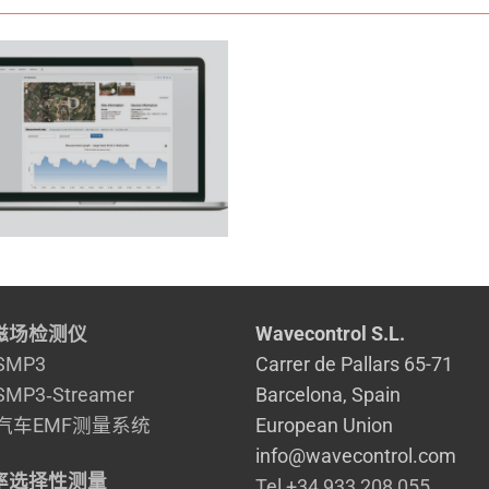
磁场检测仪
Wavecontrol S.L.
SMP3
Carrer de Pallars 65-71
SMP3‑Streamer
Barcelona, Spain
汽车EMF测量系统
European Union
info@wavecontrol.com
率选择性测量
Tel +34 933 208 055