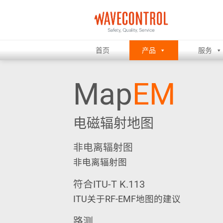
跳
到
内
容
首页
产品
服务
Map
EM
电磁辐射地图
非电离辐射图
非电离辐射图
符合ITU-T K.113
ITU关于RF-EMF地图的建议
路测