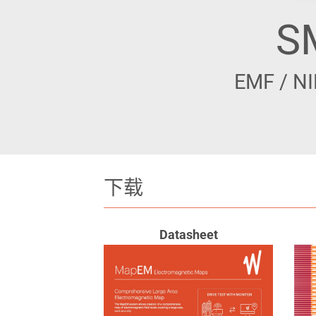
S
EMF /
下载
Datasheet