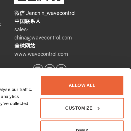
微信 Jenchin_wavecontrol
中国联系人
e
sales-
china@wavecontrol.com
全球网站
www.wavecontrol.com
ALLOW ALL
yse our traffic.
 analytics
y’ve collected
CUSTOMIZE
DENY